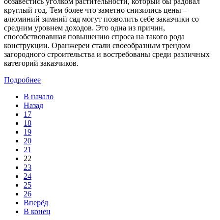
обзавестись уголком растительности, который бы радовал
круглый год. Тем более что заметно снизились цены –
алюминий зимний сад могут позволить себе заказчики со
средним уровнем доходов. Это одна из причин,
способствовавшая повышению спроса на такого рода
конструкции. Оранжереи стали своеобразным трендом
загородного строительства и востребованы среди различных
категорий заказчиков.
Подробнее
В начало
Назад
17
18
19
20
21
22
23
24
25
26
Вперёд
В конец