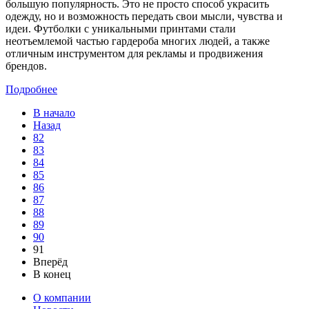
большую популярность. Это не просто способ украсить
одежду, но и возможность передать свои мысли, чувства и
идеи. Футболки с уникальными принтами стали
неотъемлемой частью гардероба многих людей, а также
отличным инструментом для рекламы и продвижения
брендов.
Подробнее
В начало
Назад
82
83
84
85
86
87
88
89
90
91
Вперёд
В конец
О компании