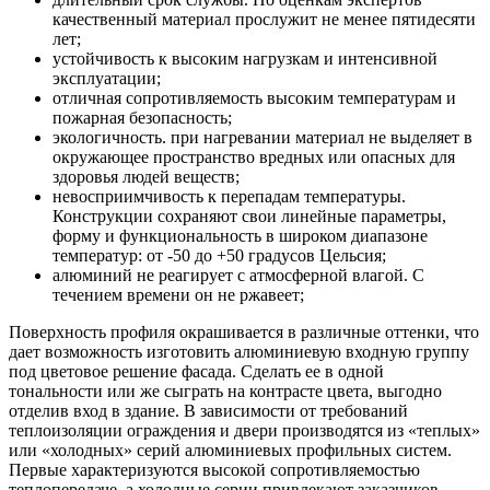
качественный материал прослужит не менее пятидесяти
лет;
устойчивость к высоким нагрузкам и интенсивной
эксплуатации;
отличная сопротивляемость высоким температурам и
пожарная безопасность;
экологичность. при нагревании материал не выделяет в
окружающее пространство вредных или опасных для
здоровья людей веществ;
невосприимчивость к перепадам температуры.
Конструкции сохраняют свои линейные параметры,
форму и функциональность в широком диапазоне
температур: от -50 до +50 градусов Цельсия;
алюминий не реагирует с атмосферной влагой. С
течением времени он не ржавеет;
Поверхность профиля окрашивается в различные оттенки, что
дает возможность изготовить алюминиевую входную группу
под цветовое решение фасада. Сделать ее в одной
тональности или же сыграть на контрасте цвета, выгодно
отделив вход в здание. В зависимости от требований
теплоизоляции ограждения и двери производятся из «теплых»
или «холодных» серий алюминиевых профильных систем.
Первые характеризуются высокой сопротивляемостью
теплопередаче, а холодные серии привлекают заказчиков