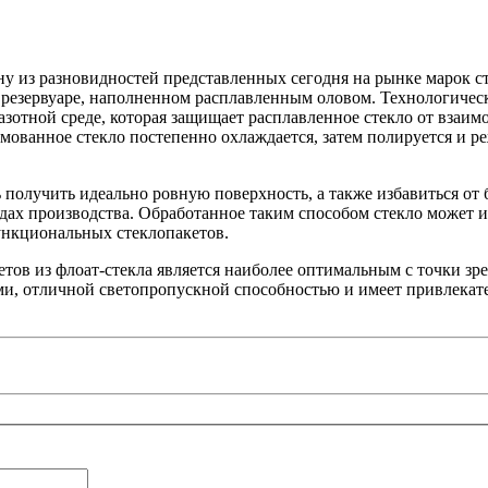
ну из разновидностей представленных сегодня на рынке марок с
 резервуаре, наполненном расплавленным оловом. Технологичес
азотной среде, которая защищает расплавленное стекло от взаи
мованное стекло постепенно охлаждается, затем полируется и р
 получить идеально ровную поверхность, а также избавиться от
дах производства. Обработанное таким способом стекло может и
ункциональных стеклопакетов.
тов из флоат-стекла является наиболее оптимальным с точки зр
ми, отличной светопропускной способностью и имеет привлека