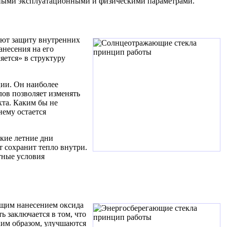
енными эксплуатационными и физическими параметрами.
уют защиту внутренних
анесения на его
яется» в структуру
ции. Он наиболее
ов позволяет изменять
кта. Каким бы не
нему остается
кие летние дни
 сохранит тепло внутри.
тные условия
ющим нанесением оксида
 заключается в том, что
ким образом, улучшаются