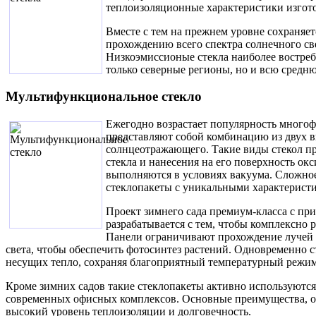
теплоизоляционные характеристики изгото
Вместе с тем на прежнем уровне сохраняет
прохождению всего спектра солнечного све
Низкоэмиссионые стекла наиболее востреб
только северные регионы, но и всю средн
Мультифункциональное стекло
Ежегодно возрастает популярность многоф
представляют собой комбинацию из двух в
солнцеотражающего. Такие виды стекол п
стекла и нанесения на его поверхность ок
выполняются в условиях вакуума. Сложное
стеклопакеты с уникальными характерист
Проект зимнего сада премиум-класса с п
разрабатывается с тем, чтобы комплексно 
Панели ограничивают прохождение лучей 
света, чтобы обеспечить фотосинтез растений. Одновременно с
несущих тепло, сохраняя благоприятный температурный режим
Кроме зимних садов такие стеклопакеты активно используются
современных офисных комплексов. Основные преимущества, о
высокий уровень теплоизоляции и долговечность.