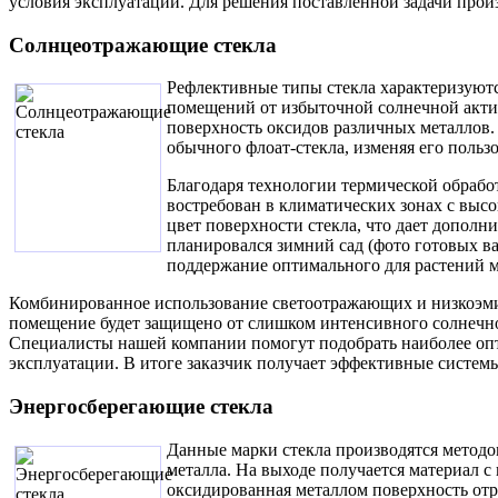
условия эксплуатации. Для решения поставленной задачи про
Солнцеотражающие стекла
Рефлективные типы стекла характеризуют
помещений от избыточной солнечной актив
поверхность оксидов различных металлов. 
обычного флоат-стекла, изменяя его польз
Благодаря технологии термической обрабо
востребован в климатических зонах с выс
цвет поверхности стекла, что дает допол
планировался зимний сад (фото готовых в
поддержание оптимального для растений 
Комбинированное использование светоотражающих и низкоэмис
помещение будет защищено от слишком интенсивного солнечно
Специалисты нашей компании помогут подобрать наиболее оп
эксплуатации. В итоге заказчик получает эффективные систем
Энергосберегающие стекла
Данные марки стекла производятся метод
металла. На выходе получается материал с
оксидированная металлом поверхность отр