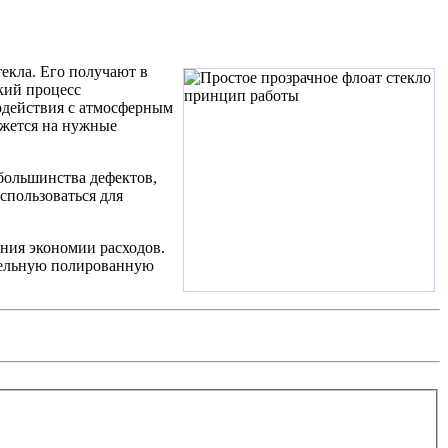
текла. Его получают в
кий процесс
модействия с атмосферным
ежется на нужные
 большинства дефектов,
спользоваться для
ения экономии расходов.
тельную полированную