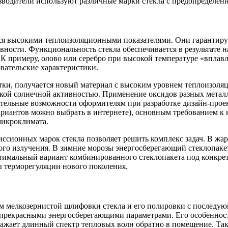
изводители используют различные марки стекла с предопредел
ся высокими теплоизоляционными показателями. Они гарантир
ности. Функциональность стекла обеспечивается в результате н
К примеру, олово или серебро при высокой температуре «вплавл
овательские характеристики.
тки, получается новый материал с высоким уровнем теплоизоля
окой солнечной активностью. Применение оксидов разных металл
нительные возможности оформителям при разработке дизайн-прое
ариантов можно выбрать в интернете), основным требованием к 
микроклимата.
сионных марок стекла позволяет решить комплекс задач. В жар
го излучения. В зимние морозы энергосберегающий стеклопакет
тимальный вариант комбинированного стеклопакета под конкре
ы терморегуляции нового поколения.
ом мелкозернистой шлифовки стекла и его полировки с последу
 прекрасными энергосберегающими параметрами. Его особенность
ажает длинный спектр тепловых волн обратно в помещение. Та