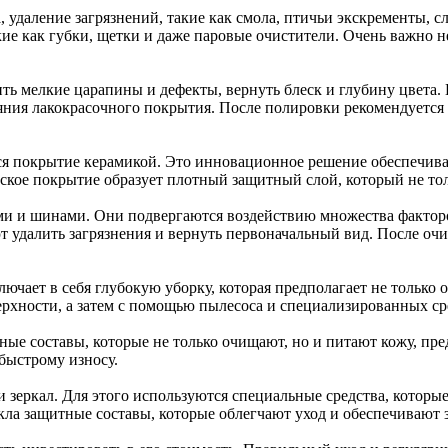
 удаление загрязнений, такие как смола, птичьи экскременты, с
ие как губки, щетки и даже паровые очистители. Очень важно н
ть мелкие царапины и дефекты, вернуть блеск и глубину цвета.
яния лакокрасочного покрытия. После полировки рекомендуется н
ся покрытие керамикой. Это инновационное решение обеспечива
кое покрытие образует плотный защитный слой, который не толь
ми и шинами. Они подвергаются воздействию множества факторов
 удалить загрязнения и вернуть первоначальный вид. После очи
ючает в себя глубокую уборку, которая предполагает не только 
ерхности, а затем с помощью пылесоса и специализированных с
ые составы, которые не только очищают, но и питают кожу, пр
быстрому износу.
и зеркал. Для этого используются специальные средства, которы
ла защитные составы, которые облегчают уход и обеспечивают з