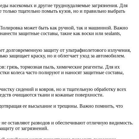
леды насекомых и другие трудноудаляемые загрязнения. Для
е только тщательно помыть кузов, но и правильно выбрать
 Полировка может быть как ручной, так и машинной. Важно
анести защитные составы, такие как воски или sealants,
ет долговременную защиту от ультрафиолетового излучения,
ко защищает краску, но и облегчает уход за автомобилем.
: грязь, тормозная пыль, химические реагенты. Для их
стки колеса часто полируют и наносят защитные составы,
очистку сидений и ковров, но и тщательную обработку всех
редств очищаются ткани и кожаные поверхности.
едотвращая ее высыхание и трещины. Важно помнить, что
е не оставляют разводов и обеспечивают отличную видимость.
ащиту от загрязнений.