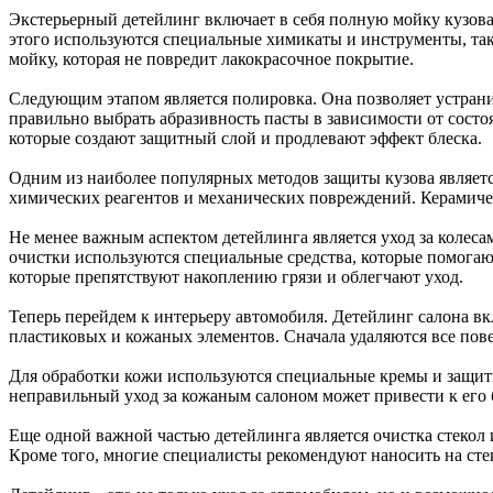
Экстерьерный детейлинг включает в себя полную мойку кузова,
этого используются специальные химикаты и инструменты, так
мойку, которая не повредит лакокрасочное покрытие.
Следующим этапом является полировка. Она позволяет устрани
правильно выбрать абразивность пасты в зависимости от состо
которые создают защитный слой и продлевают эффект блеска.
Одним из наиболее популярных методов защиты кузова являет
химических реагентов и механических повреждений. Керамичес
Не менее важным аспектом детейлинга является уход за колеса
очистки используются специальные средства, которые помогают
которые препятствуют накоплению грязи и облегчают уход.
Теперь перейдем к интерьеру автомобиля. Детейлинг салона вкл
пластиковых и кожаных элементов. Сначала удаляются все пов
Для обработки кожи используются специальные кремы и защитн
неправильный уход за кожаным салоном может привести к его 
Еще одной важной частью детейлинга является очистка стекол 
Кроме того, многие специалисты рекомендуют наносить на стек