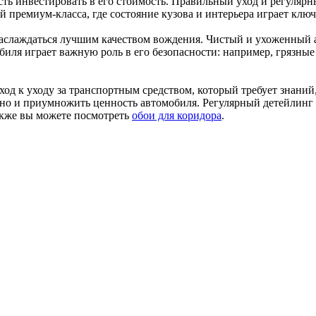
ность инвестировать в его стоимость. Правильный уход и регул
й премиум-класса, где состояние кузова и интерьера играет клю
наслаждаться лучшим качеством вождения. Чистый и ухоженный 
обиля играет важную роль в его безопасности: например, грязны
од к уходу за транспортным средством, который требует знаний,
, но и приумножить ценность автомобиля. Регулярный детейлинг 
акже вы можете посмотреть
обои для коридора
.