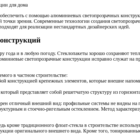
 обеспечить с помощью алюминиевых светопрозрачных конструк
кой точки зрения. Современные технологии создания светопрозр
одходят для реализации нестандартных дизайнерских идей.
конструкций
ору года и в любую погоду. Стеклопакеты хорошо сохраняют теп
миниевые светопрозрачные конструкции исправно служат на пр
емого в частном строительстве:
обой конструкцией крепежных элементов, которые внешне напом
 который представляет собой решетчатую структуру из горизон
рен отличный внешний вид: профильные системы не видны на п
руктурным и стоечно-ригельным остеклением. Метод характериз
едь кроме традиционного флоат-стекла в строительстве исполь
кции оригинального внешнего вида. Кроме того, тонированные