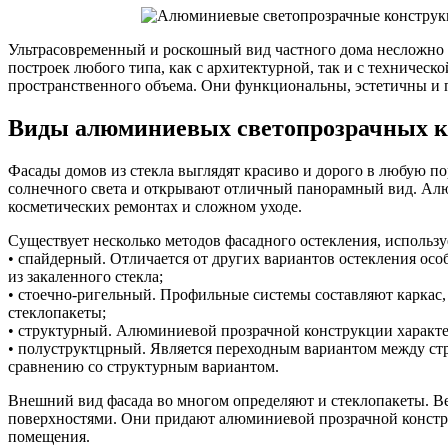
Ультрасовременный и роскошный вид частного дома несложно
построек любого типа, как с архитектурной, так и с техничес
пространственного объема. Они функциональны, эстетичны и п
Виды алюминиевых светопрозрачных 
Фасады домов из стекла выглядят красиво и дорого в любую п
солнечного света и открывают отличный панорамный вид. Алю
косметических ремонтах и сложном уходе.
Существует несколько методов фасадного остекления, использу
• спайдерный. Отличается от других вариантов остекления ос
из закаленного стекла;
• стоечно-ригельный. Профильные системы составляют каркас,
стеклопакеты;
• структурный. Алюминиевой прозрачной конструкции характе
• полуструктцрный. Является переходным вариантом между ст
сравнению со структурным вариантом.
Внешний вид фасада во многом определяют и стеклопакеты. В
поверхностями. Они придают алюминиевой прозрачной констру
помещения.