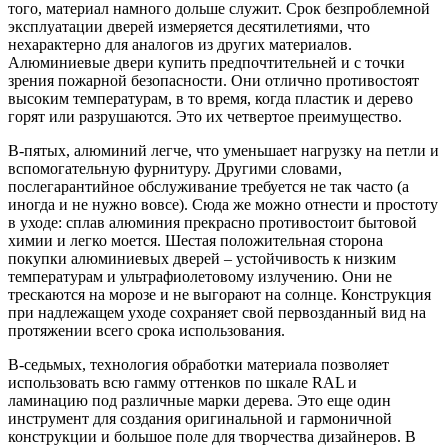
того, материал намного дольше служит. Срок безпроблемной
эксплуатации дверей измеряется десятилетиями, что
нехарактерно для аналогов из других материалов.
Алюминиевые двери купить предпочтительней и с точки
зрения пожарной безопасности. Они отлично противостоят
высоким температурам, в то время, когда пластик и дерево
горят или разрушаются. Это их четвертое преимущество.
В-пятых, алюминий легче, что уменьшает нагрузку на петли и
вспомогательную фурнитуру. Другими словами,
послегарантийное обслуживание требуется не так часто (а
иногда и не нужно вовсе). Сюда же можно отнести и простоту
в уходе: сплав алюминия прекрасно противостоит бытовой
химии и легко моется. Шестая положительная сторона
покупки алюминиевых дверей – устойчивость к низким
температурам и ультрафиолетовому излучению. Они не
трескаются на морозе и не выгорают на солнце. Конструкция
при надлежащем уходе сохраняет свой первозданный вид на
протяжении всего срока использования.
В-седьмых, технология обработки материала позволяет
использовать всю гамму оттенков по шкале RAL и
ламинацию под различные марки дерева. Это еще один
инструмент для создания оригинальной и гармоничной
конструкции и большое поле для творчества дизайнеров. В