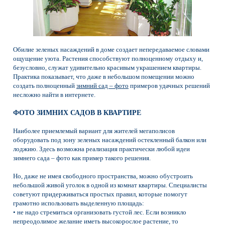
Обилие зеленых насаждений в доме создает непередаваемое словами
ощущение уюта. Растения способствуют полноценному отдыху и,
безусловно, служат удивительно красивым украшением квартиры.
Практика показывает, что даже в небольшом помещении можно
создать полноценный
зимний сад – фото
примеров удачных решений
несложно найти в интернете.
ФОТО ЗИМНИХ САДОВ В КВАРТИРЕ
Наиболее приемлемый вариант для жителей мегаполисов
оборудовать под зону зеленых насаждений остекленный балкон или
лоджию. Здесь возможна реализация практически любой идеи
зимнего сада – фото как пример такого решения.
Но, даже не имея свободного пространства, можно обустроить
небольшой живой уголок в одной из комнат квартиры. Специалисты
советуют придерживаться простых правил, которые помогут
грамотно использовать выделенную площадь:
• не надо стремиться организовать густой лес. Если возникло
непреодолимое желание иметь высокорослое растение, то