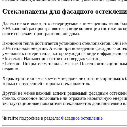
Стеклопакеты для фасадного остеклен
Далеко не все знают, что генерируемое в помещениях тепло бо
30% калорий распространяются в виде конвекции (потоки воздух
итоге согревает пространство вне дома.
Экономия тепла достигается установкой стеклопакетов. Они и
30% тепловой энергии. А если при возведении фасадного остек
уменьшить потери тепла, которое уходит в виде инфракрасног
• k-стекло. Напыление состоит из твердых частиц;
• i-стекло. Покрытие материала мягкое. По теплоизоляционным
недавно.
Характеристики «мягкое» и «твердое» не стоит воспринимать 
только с внутренней стороны стеклопакетов.
Другой не менее важный аспект, решаемый фасадным остеклени
стекло, способное поглощать или отражать избыточную энерги
эксплуатационные показатели стеклопакетов дополнительно в
Читайте подробнее в разделе:
Фасадное остекление