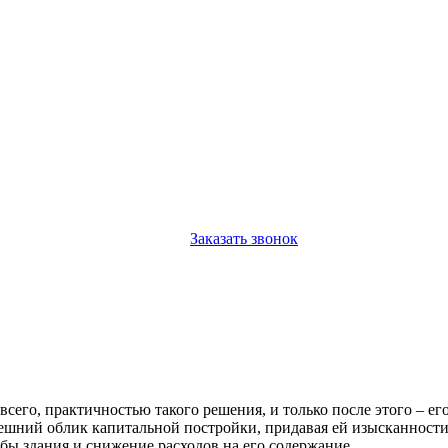
Заказать звонок
всего, практичностью такого решения, и только после этого – е
шний облик капитальной постройки, придавая ей изысканности
бы здания и снижение расходов на его содержание.