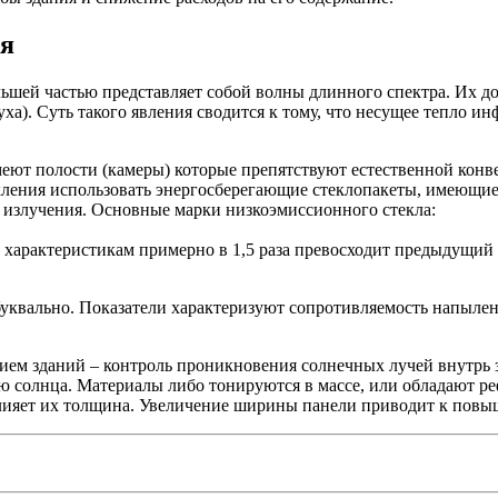
ия
льшей частью представляет собой волны длинного спектра. Их д
а). Суть такого явления сводится к тому, что несущее тепло ин
меют полости (камеры) которые препятствуют естественной конв
ления использовать энергосберегающие стеклопакеты, имеющие в
о излучения. Основные марки низкоэмиссионного стекла:
 характеристикам примерно в 1,5 раза превосходит предыдущий 
буквально. Показатели характеризуют сопротивляемость напылен
ем зданий – контроль проникновения солнечных лучей внутрь зд
ю солнца. Материалы либо тонируются в массе, или обладают р
лияет их толщина. Увеличение ширины панели приводит к повы