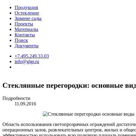
Продукция
Остекление
Зимние сады
Проекты
Материалы
Контакты
Поиск
Документы
+7.495.249.33.03
info@glgr.ru
Стеклянные перегородки: основные ви
Подробности
11.09.2016
Область использования светопрозрачных ограждений достаточн
операционных залов, развлекательных центров, жилых и обще
эффективностью использовать всю полезную площадь помещений