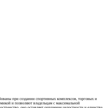
бованы при создании спортивных комплексов, торговых и
микой и позволяют владельцам с максимальной
остранство, оно оставляет ощущение целостности и единства.