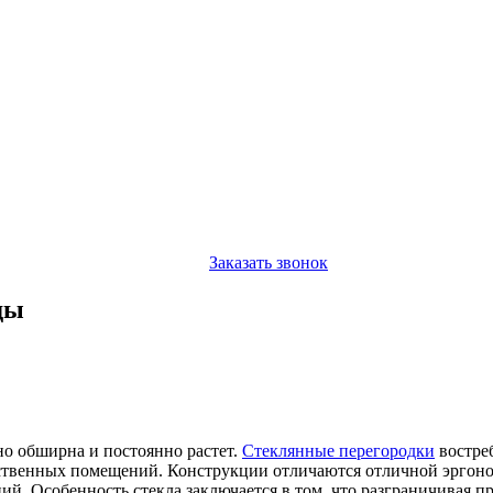
Заказать звонок
ды
о обширна и постоянно растет.
Стеклянные перегородки
востре
ственных помещений. Конструкции отличаются отличной эргоно
. Особенность стекла заключается в том, что разграничивая пр