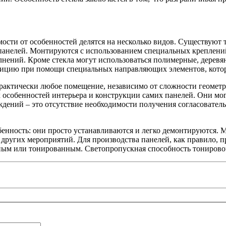
сти от особенностей делятся на несколько видов. Существуют 
 панелей. Монтируются с использованием специальных креплени
лнений. Кроме стекла могут использоваться полимерные, деревя
зицию при помощи специальных направляющих элементов, котор
рактически любое помещение, независимо от сложности геометр
 особенностей интерьера и конструкции самих панелей. Они мог
дений – это отсутствие необходимости получения согласовател
бенность: они просто устанавливаются и легко демонтируются.
а других мероприятий. Для производства панелей, как правило, 
ным или тонированным. Светопропускная способность тонировоч