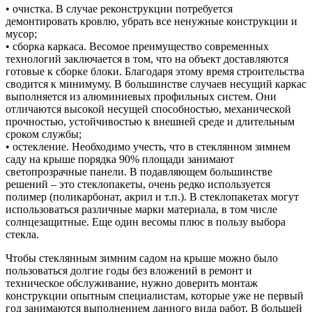
• очистка. В случае реконструкции потребуется
демонтировать кровлю, убрать все ненужные конструкции и
мусор;
• сборка каркаса. Весомое преимущество современных
технологий заключается в том, что на объект доставляются
готовые к сборке блоки. Благодаря этому время строительства
сводится к минимуму. В большинстве случаев несущий каркас
выполняется из алюминиевых профильных систем. Они
отличаются высокой несущей способностью, механической
прочностью, устойчивостью к внешней среде и длительным
сроком службы;
• остекление. Необходимо учесть, что в стеклянном зимнем
саду на крыше порядка 90% площади занимают
светопрозрачные панели. В подавляющем большинстве
решений – это стеклопакеты, очень редко используется
полимер (поликарбонат, акрил и т.п.). В стеклопакетах могут
использоваться различные марки материала, в том числе
солнцезащитные. Еще один весомы плюс в пользу выбора
стекла.
Чтобы стеклянным зимним садом на крыше можно было
пользоваться долгие годы без вложений в ремонт и
техническое обслуживание, нужно доверить монтаж
конструкции опытным специалистам, которые уже не первый
год занимаются выполнением данного вида работ. В большей