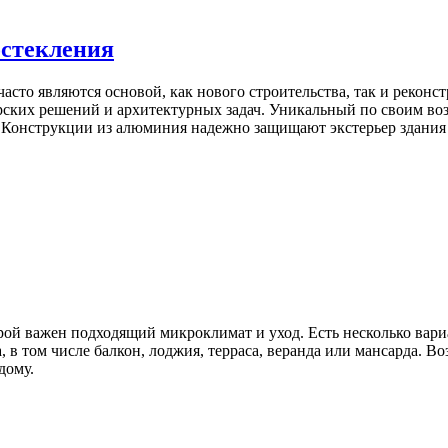
остекления
часто являются основой, как нового строительства, так и реко
рских решений и архитектурных задач. Уникальный по своим во
 Конструкции из алюминия надежно защищают экстерьер здания
орой важен подходящий микроклимат и уход. Есть несколько вари
 в том числе балкон, лоджия, терраса, веранда или мансарда. В
дому.