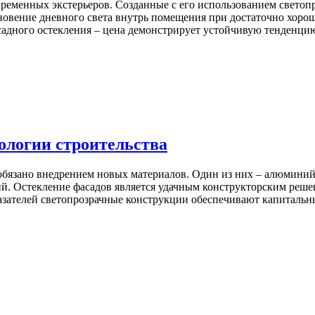
ременных экстерьеров. Созданные с его использованием светоп
овение дневного света внутрь помещения при достаточно хороше
асадного остекления – цена демонстрирует устойчивую тенденц
ологии строительства
обязано внедрением новых материалов. Один из них – алюминий 
й. Остекление фасадов является удачным конструкторским решен
казателей светопрозрачные конструкции обеспечивают капиталь