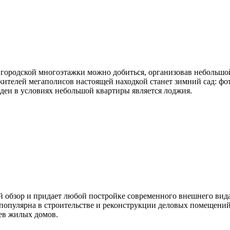
городской многоэтажки можно добиться, организовав небольшой
 жителей мегаполисов настоящей находкой станет зимний сад: ф
деи в условиях небольшой квартиры является лоджия.
ый обзор и придает любой постройке современного внешнего вида
о популярна в строительстве и реконструкции деловых помещени
ев жилых домов.