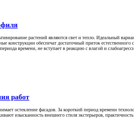
офиля
ивирование растений являются свет и тепло. Идеальный вариант
е конструкции обеспечат достаточный приток естественного с
периода времени, не вступает в реакцию с влагой и слабоагресс
ния работ
имает остекление фасадов. За короткий период времени техноло
ркивают изысканность внешнего стиля экстерьеров, практичност