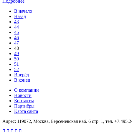
Подробнее
В начало
Назад
43
44
45
46
47
48
49
50
51
52
Вперёд
В конец
О компании
Новости
Контакты
Партнёры
Карта сайта
Адрес: 119072, Москва, Берсеневская наб. 6 стр. 1, тел. +7.495.2